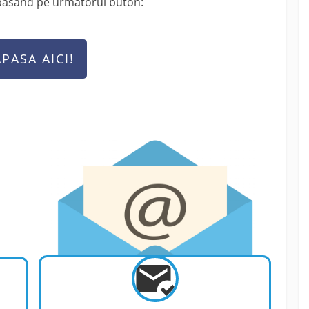
apăsând pe următorul buton:
APASA AICI!