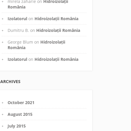
mirela zaharie
on
Hidroizolații
România
Izolatorul
on
Hidroizolații România
Dumitru B.
on
Hidroizolații România
George Blum
on
Hidroizolații
România
Izolatorul
on
Hidroizolații România
ARCHIVES
October 2021
August 2015
July 2015