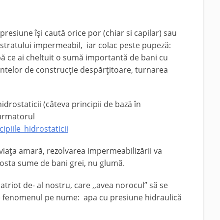
presiune îşi caută orice por (chiar si capilar) sau
 stratului impermeabil, iar colac peste pupeză:
 ce ai cheltuit o sumă importantă de bani cu
mentelor de construcţie despărţitoare, turnarea
idrostaticii (câteva principii de bază în
 urmatorul
ipiile_hidrostaticii
e viaţa amară, rezolvarea impermeabilizării va
 costa sume de bani grei, nu glumă.
iot de- al nostru, care ,,avea norocul” să se
de fenomenul pe nume: apa cu presiune hidraulică