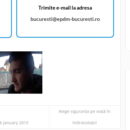
Trimite e-mail la adresa
bucuresti@epdm-bucuresti.ro
Alege siguranța pe viață în
6 January 2015
hidroizolații!