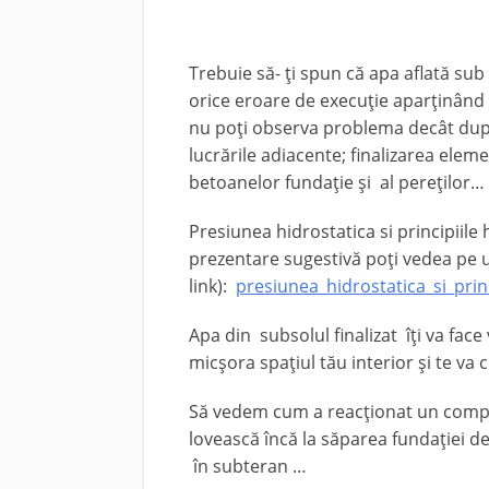
Trebuie să- ţi spun că apa aflată sub 
orice eroare de execuţie aparţinând
nu poţi observa problema decât după
lucrările adiacente; finalizarea ele
betoanelor fundaţie şi al pereţilor…
Presiunea hidrostatica si principiile h
prezentare sugestivă poţi vedea pe
link):
presiunea_hidrostatica_si_princ
Apa din subsolul finalizat îţi va fac
micşora spaţiul tău interior şi te va
Să vedem cum a reacţionat un compatr
lovească încă la săparea fundaţiei 
în subteran …