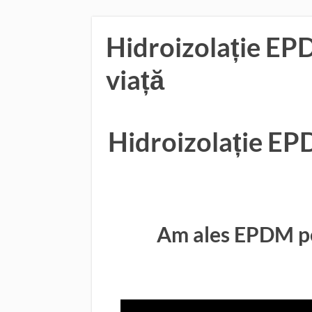
Hidroizolație EP
viață
Hidroizolație EP
Am ales EPDM pe