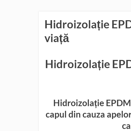
Hidroizolație EP
viață
Hidroizolație EP
Hidroizolație EPDM 
capul din cauza apelo
ca