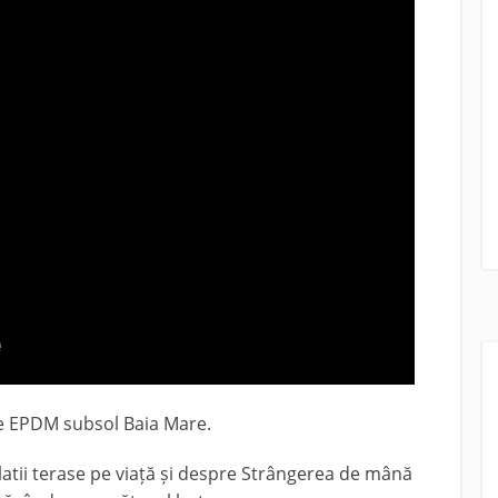
ie EPDM subsol Baia Mare.
atii terase pe viață și despre Strângerea de mână