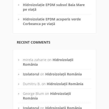
Hidroizolație EPDM subsol Baia Mare
pe viață
Hidroizolatie EPDM acoperis verde
Corbeanca pe viață
RECENT COMMENTS
mirela zaharie
on
Hidroizolații
România
Izolatorul
on
Hidroizolații România
Dumitru B.
on
Hidroizolații România
George Blum
on
Hidroizolații
România
Izolatorul
on
Hidroizolații România